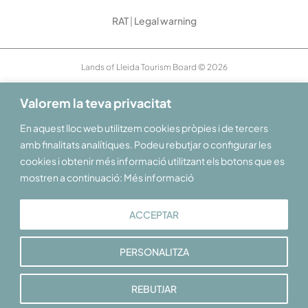
RAT
|
Legal warning
Lands of Lleida Tourism Board © 2026
Valorem la teva privacitat
En aquest lloc web utilitzem cookies pròpies i de tercers
amb finalitats analítiques. Podeu rebutjar o configurar les
cookies i obtenir més informació utilitzant els botons que es
mostren a continuació: Més informació
ACCEPTAR
PERSONALITZA
REBUTJAR