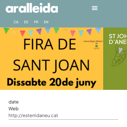
CA
ES
FR
EN
ST JOH
D’ANEU
date
Web
http://esterridaneu.cat