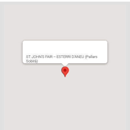
ST JOHN’S FAIR – ESTERRI D’ANEU (Pallars
Sobirà)