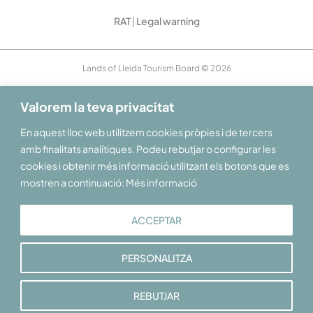
RAT
|
Legal warning
Lands of Lleida Tourism Board © 2026
Valorem la teva privacitat
En aquest lloc web utilitzem cookies pròpies i de tercers
amb finalitats analítiques. Podeu rebutjar o configurar les
cookies i obtenir més informació utilitzant els botons que es
mostren a continuació: Més informació
ACCEPTAR
PERSONALITZA
REBUTJAR