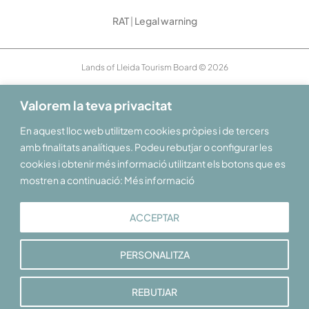
RAT
|
Legal warning
Lands of Lleida Tourism Board © 2026
Valorem la teva privacitat
En aquest lloc web utilitzem cookies pròpies i de tercers
amb finalitats analítiques. Podeu rebutjar o configurar les
cookies i obtenir més informació utilitzant els botons que es
mostren a continuació: Més informació
ACCEPTAR
PERSONALITZA
REBUTJAR