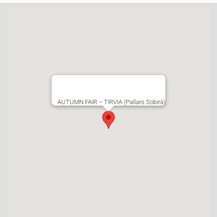
AUTUMN FAIR – TIRVIA (Pallars Sobirà)