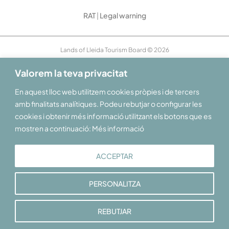
RAT
|
Legal warning
Lands of Lleida Tourism Board © 2026
Valorem la teva privacitat
En aquest lloc web utilitzem cookies pròpies i de tercers
amb finalitats analítiques. Podeu rebutjar o configurar les
cookies i obtenir més informació utilitzant els botons que es
mostren a continuació: Més informació
ACCEPTAR
PERSONALITZA
REBUTJAR